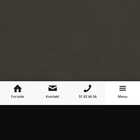
Forside
Kontakt
51 82 66 56
Menu
Lidt om børnehaven
Vi har plads til 36 børn i alderen fra 2,5 år til 6 år.